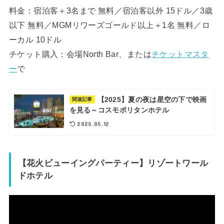
料金：宿泊客＋3名まで 無料／宿泊客以外 15ドル／3歳
以下 無料／MGMリワーズゴールド以上＋1名 無料／ロ
ーカル 10ドル
チケット購入：会場North Bar、または
チケットマスタ
ー
で
【2025】夏の夜は星空の下で映画
関連記事
を見る～コスモポリタンホテル
2025.05.12
【花火ビューイングパーティー】リゾートワール
ドホテル