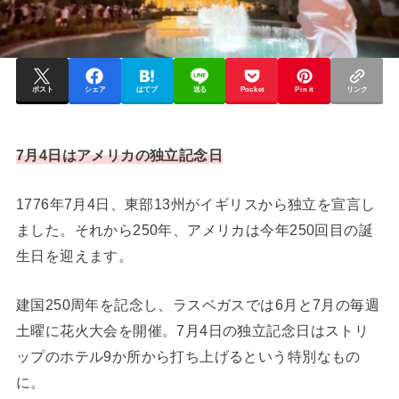
ポスト
シェア
はてブ
送る
Pocket
Pin it
リンク
7月4日はアメリカの独立記念日
1776年7月4日、東部13州がイギリスから独立を宣言し
ました。それから250年、アメリカは今年250回目の誕
生日を迎えます。
建国250周年を記念し、ラスベガスでは6月と7月の毎週
土曜に花火大会を開催。7月4日の独立記念日はストリ
ップのホテル9か所から打ち上げるという特別なもの
に。