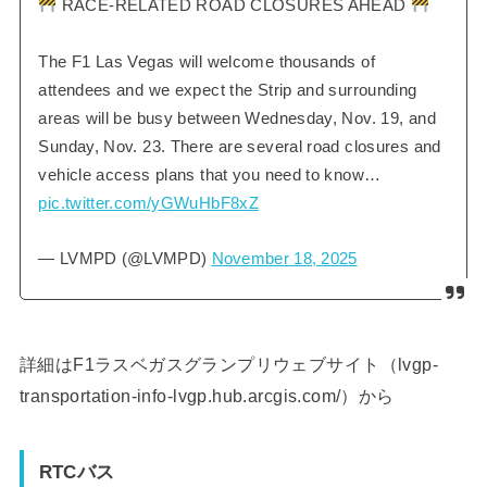
RACE-RELATED ROAD CLOSURES AHEAD
The F1 Las Vegas will welcome thousands of
attendees and we expect the Strip and surrounding
areas will be busy between Wednesday, Nov. 19, and
Sunday, Nov. 23. There are several road closures and
vehicle access plans that you need to know…
pic.twitter.com/yGWuHbF8xZ
— LVMPD (@LVMPD)
November 18, 2025
詳細はF1ラスベガスグランプリウェブサイト（
lvgp-
transportation-info-lvgp.hub.arcgis.com
/）から
RTCバス