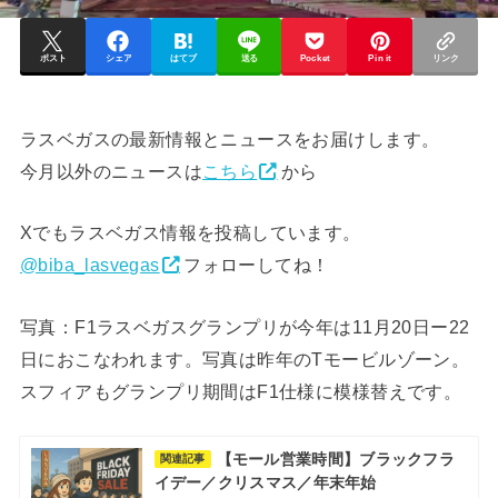
ポスト
シェア
はてブ
送る
Pocket
Pin it
リンク
ラスベガスの最新情報とニュースをお届けします。
今月以外のニュースは
こちら
から
Xでもラスベガス情報を投稿しています。
@biba_lasvegas
フォローしてね！
写真：F1ラスベガスグランプリが今年は11月20日ー22
日におこなわれます。写真は昨年のTモービルゾーン。
スフィアもグランプリ期間はF1仕様に模様替えです。
【モール営業時間】ブラックフラ
関連記事
イデー／クリスマス／年末年始