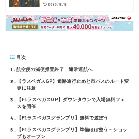
2025.12.12
目次
1
航空便の減便措置終了 通常運航へ
2
【ラスベガスGP】道路通行止めと市バスのルート変
更に注意
3
【F1ラスベガスGP】ダウンタウンで入場無料フェ
スを開催
4
【F1ラスベガスグランプリ】無料で遊ぼう
5
【F1ラスベガスグランプリ】準備ほぼ整う～ショッ
プもオープン